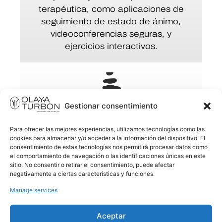
terapéutica, como aplicaciones de
seguimiento de estado de ánimo,
videoconferencias seguras, y
ejercicios interactivos.
Gestionar consentimiento
CERCANÍA / APOYO CONTINUO
Para ofrecer las mejores experiencias, utilizamos tecnologías como las
Siente el respaldo de tu terapeuta
cookies para almacenar y/o acceder a la información del dispositivo. El
más allá de las sesiones
consentimiento de estas tecnologías nos permitirá procesar datos como
el comportamiento de navegación o las identificaciones únicas en este
programadas.
sitio. No consentir o retirar el consentimiento, puede afectar
La terapia sale del despacho y entra
negativamente a ciertas características y funciones.
en tu vida.
Manage services
Aceptar