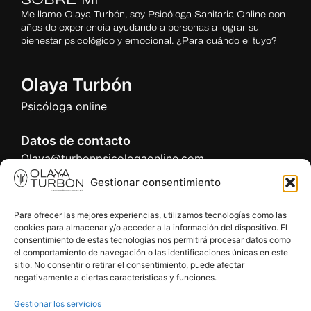
Me llamo Olaya Turbón, soy Psicóloga Sanitaria Online con
años de experiencia ayudando a personas a lograr su
bienestar psicológico y emocional. ¿Para cuándo el tuyo?
Olaya Turbón
Psicóloga online
Datos de contacto
Olaya@turbonpsicologaonline.com
650.283.834
Gestionar consentimiento
Número colegiada: O-03067
Registro sanitario: C.2.2/6891
Para ofrecer las mejores experiencias, utilizamos tecnologías como las
cookies para almacenar y/o acceder a la información del dispositivo. El
APARTADO LEGAL
consentimiento de estas tecnologías nos permitirá procesar datos como
el comportamiento de navegación o las identificaciones únicas en este
Aviso legal
sitio. No consentir o retirar el consentimiento, puede afectar
Política de privacidad
negativamente a ciertas características y funciones.
Política de cookies
Gestionar los servicios