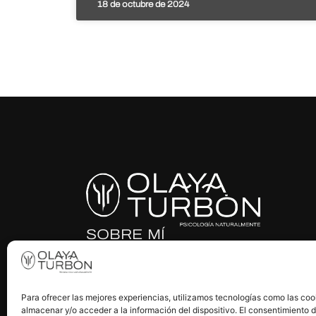
18 de octubre de 2024
SOBRE MÍ
Me llamo Olaya Turbón, soy Psicóloga Sanitaria O
con años de experiencia ayudando a personas a lo
su bienestar psicológico y emocional. ¿Para cuánd
tuyo?
Para ofrecer las mejores experiencias, utilizamos tecnologías como las coo
almacenar y/o acceder a la información del dispositivo. El consentimiento 