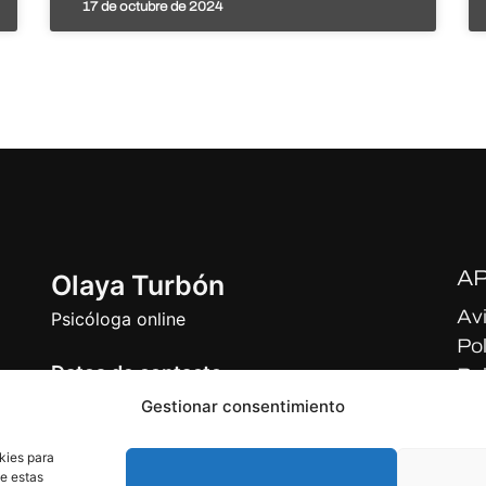
17 de octubre de 2024
A
Olaya Turbón
Avi
Psicóloga online
Pol
Datos de contacto
Pol
nline
Olaya@turbonpsicologaonline.com
Gestionar consentimiento
grar
650.283.834
o el
Número colegiada: O-03067
kies para
Registro sanitario: C.2.2/6891
de estas