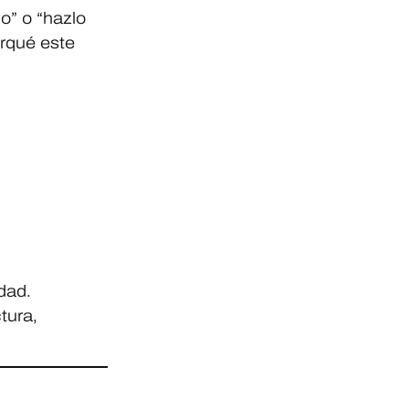
o” o “hazlo
rqué este
dad.
tura,