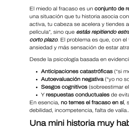
El miedo al fracaso es un
conjunto de r
una situación que tu historia asocia co
activa, tu cabeza se acelera y tiendes 
película”, sino que
estás repitiendo estr
corto plazo
. El problema es que, con e
ansiedad y más sensación de estar atr
Desde la psicología basada en eviden
Anticipaciones catastróficas
(“si m
Autoevaluación negativa
(“yo no so
Sesgos cognitivos
(sobreestimar el
Y
respuestas conductuales
de evit
En esencia,
no temes el fracaso en sí
, 
debilidad, incompetencia, falta de valí
Una mini historia muy hab