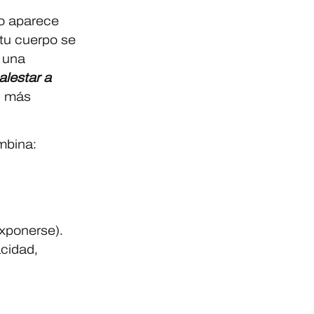
o aparece
 tu cuerpo se
o una
alestar a
, más
mbina:
exponerse).
acidad,