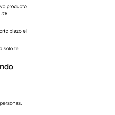
evo producto
 mi
rto plazo el
d solo te
ando
 personas.