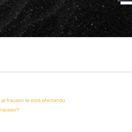
al fracaso te está afectando
 fracaso?