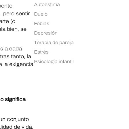
Autoestima
mente
 pero sentir
Duelo
arte (o
Fobias
la bien, se
Depresión
Terapia de pareja
as a cada
Estrés
ras tanto, la
Psicología infantil
e la exigencia
o significa
 un conjunto
idad de vida.