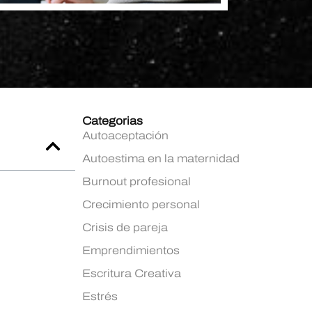
Categorias
Autoaceptación
Autoestima en la maternidad
Burnout profesional
Crecimiento personal
Crisis de pareja
Emprendimientos
Escritura Creativa
Estrés