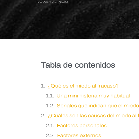
VOLVER AL INICIO
Tabla de contenidos
¿Qué es el miedo al fracaso?
Una mini historia muy habitual
Señales que indican que el miedo 
¿Cuáles son las causas del miedo al
Factores personales
Factores externos