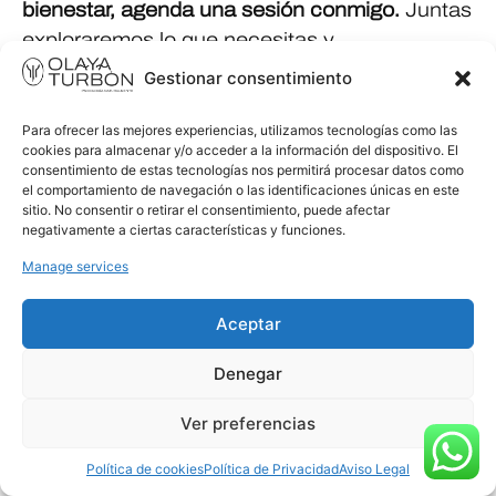
bienestar, agenda una sesión conmigo.
Juntas
exploraremos lo que necesitas y
encontraremos herramientas para que te
Gestionar consentimiento
sientas más segura y en paz contigo misma.
Puedes reservar tu sesión
Para ofrecer las mejores experiencias, utilizamos tecnologías como las
cookies para almacenar y/o acceder a la información del dispositivo. El
https://turbonpsicologaonline.com/ o
consentimiento de estas tecnologías nos permitirá procesar datos como
escribirme para más información.
el comportamiento de navegación o las identificaciones únicas en este
sitio. No consentir o retirar el consentimiento, puede afectar
negativamente a ciertas características y funciones.
Recuerda:
tú también importas.
La maternidad
no tiene que ser una entrega incondicional que
Manage services
te deje vacía. Es un camino de amor y
Aceptar
crecimiento, y en ese proceso,
tú mereces el
mismo cuidado y cariño que das a los demás.
Denegar
Escrito por:
Ver preferencias
Marina
Política de cookies
Política de Privacidad
Aviso Legal